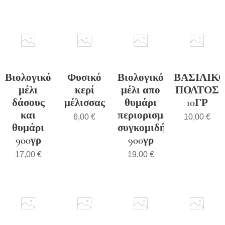
Βιολογικό
Φυσικό
Βιολογικό
ΒΑΣΙΛΙΚ
μέλι
κερί
μέλι απο
ΠΟΛΤΟΣ
δάσους
μέλισσας
θυμάρι
10ΓΡ
και
περιορισμένης
6,00
€
10,00
€
θυμάρι
συγκομιδής
900γρ
900γρ
17,00
€
19,00
€