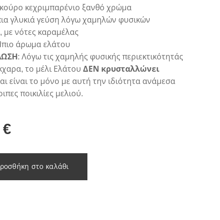
Σκούρο κεχριμπαρένιο ξανθό χρώμα
πια γλυκιά γεύση λόγω χαμηλών φυσικών
 με νότες καραμέλας
Ήπιο άρωμα ελάτου
ΛΩΣΗ
: Λόγω τις χαμηλής φυσικής περιεκτικότητάς
κχαρα, το μέλι Ελάτου
ΔΕΝ κρυσταλλώνει
αι είναι το μόνο με αυτή την ιδιότητα ανάμεσα
ιπες ποικιλίες μελιού.
€
ροσθήκη στο καλάθι