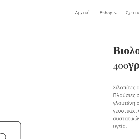
Αρχική
Eshop
Σχετι
Βιολο
400γρ
Χιλοπίτες 
Πλούσιες σ
γλουτένη α
γευστικές.
συστατικών
υγεία.