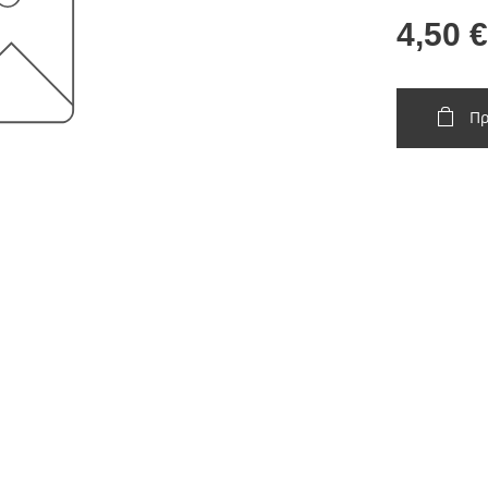
4,50
€
Πρ