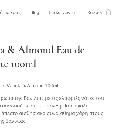
κά με εμάς
Blog
Επικοινωνία
Καλάθι
la & Almond Eau de
tte 100ml
ette Vanilla & Almond 100ml
ρωμα της Βανίλιας με τις ελαφριές νότες του
 συνδυάζονται με τα άνθη Πορτοκαλιού.
α άπλετο αισθησιακό συναίσθημα χάρη στους
ς Βανίλιας.