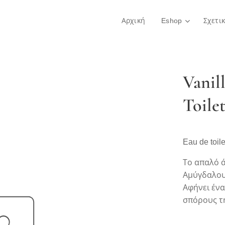
Αρχική
Eshop
Σχετι
Vanil
Toile
Eau de toil
Το απαλό ά
Αμύγδαλου
Αφήνει έν
σπόρους τη