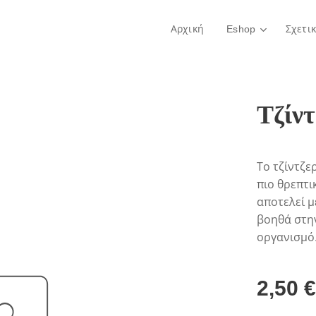
Αρχική
Eshop
Σχετι
Τζίντ
Το τζίντζε
πιο θρεπτι
αποτελεί μ
βοηθά στη
οργανισμό
2,50
€