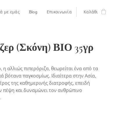
κά με εμάς
Blog
Επικοινωνία
Καλάθι
ζερ (Σκόνη) ΒΙΟ 35γρ
ρ, η αλλιώς πιπερόριζα, θεωρείται ένα από τα
κά βότανα παγκοσμίως. Ιδιαίτερα στην Ασία,
έρος της καθημερινής διατροφής, επειδή
ν πέψη και δυναμώνει τον ανθρώπινο
.