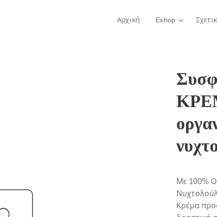
Αρχική
Eshop
Σχετι
Συσφ
ΚΡΕ
οργαν
νυχτ
Με 100% Ορ
Νυχτολού
Κρέμα προ