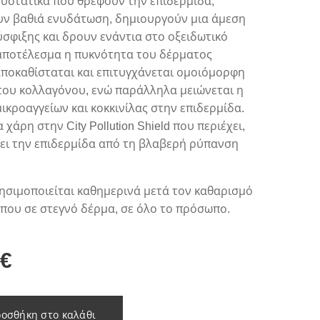
υστατικά που θρέφουν την επιδερμίδα,
ν βαθιά ενυδάτωση, δημιουργούν μια άμεση
σφιξης και δρουν ενάντια στο οξειδωτικό
 αποτέλεσμα η πυκνότητα του δέρματος
ποκαθίσταται και επιτυγχάνεται ομοιόμορφη
του κολλαγόνου, ενώ παράλληλα μειώνεται η
ικροαγγείων και κοκκινίλας στην επιδερμίδα.
χάρη στην City Pollution Shield που περιέχει,
ει την επιδερμίδα από τη βλαβερή ρύπανση
ησιμοποιείται καθημερινά μετά τον καθαρισμό
που σε στεγνό δέρμα, σε όλο το πρόσωπο.
€
οσθήκη στο καλάθι