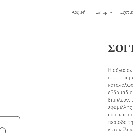
Αρχική
Eshop
Σχετι
ΣΟΓΙ
Η σόγια αν
ισορροπημ
κατανάλωσ
εβδομαδιαί
Επιπλέον, 
εφάμιλλης 
επιτρέπει 
περίοδο τη
κατανάλωση