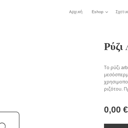
Αρχική
Eshop
Σχετι
Ρύζι 
Το ρύζι ar
μεσόσπερμο
χρησιμοποι
ριζότου. 
0,00
€