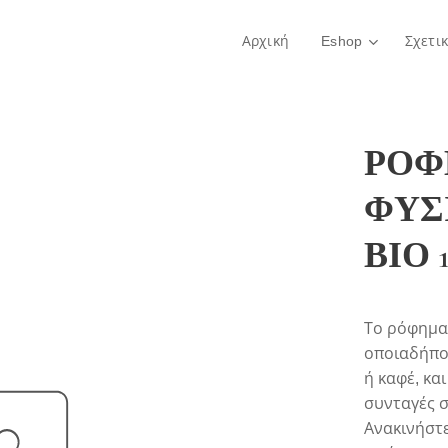
Αρχική
Eshop
Σχετι
ΡΟΦ
ΦΥΣ
ΒΙΟ 
Το ρόφημα
οποιαδήποτ
ή καφέ, κα
συνταγές σα
Ανακινήστε