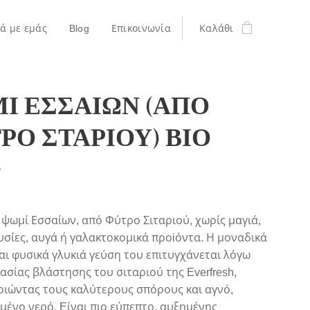
κά με εμάς
Blog
Επικοινωνία
Καλάθι
Ι ΕΣΣΑΙΩΝ (ΑΠΟ
ΡΟ ΣΤΑΡΙΟΥ) ΒΙΟ
r
 ψωμί Εσσαίων, από Φύτρο Σιταριού, χωρίς μαγιά,
υσίες, αυγά ή γαλακτοκομικά προiόντα. Η μοναδικά
αι φυσικά γλυκιά γεύση του επιτυγχάνεται λόγω
κασίας βλάστησης του σιταριού της Everfresh,
ιώντας τους καλύτερους σπόρους και αγνό,
μένο νερό. Eίναι πιο εύπεπτο, αυξημένης