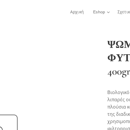
Αρχική
Eshop
Σχετι
ΨΩΜ
ΦΥΤ
400g
Bιολογικό
λιπαρές ο
πλούσια κ
της διαδι
χρησιμοπο
φιλτραρισ