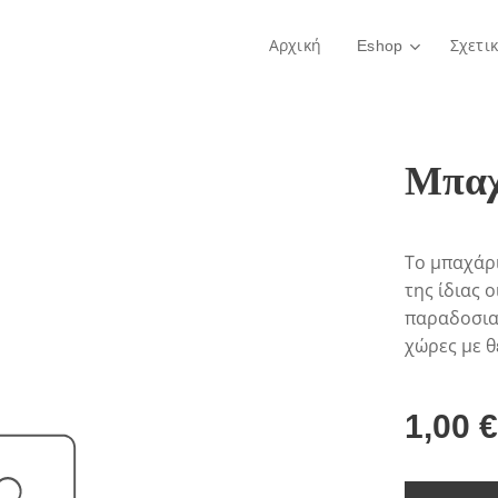
Αρχική
Eshop
Σχετι
Μπαχ
Το μπαχάρι
της ίδιας 
παραδοσιακ
χώρες με θ
1,00
€