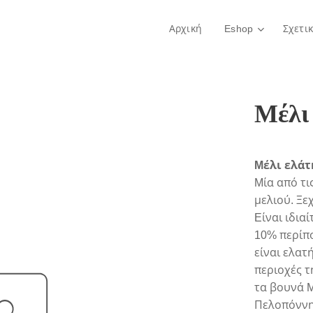
Αρχική
Eshop
Σχετι
Μέλι
Mέλι ελάτ
Mία από τι
μελιού. Ξε
Eίναι ιδια
10% περίπ
είναι ελατ
περιοχές τ
τα βουνά 
Πελοπόννη