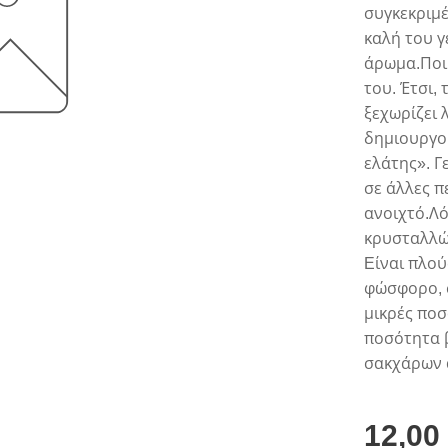
συγκεκριμέ
καλή του γ
άρωμα.Ποι
του. Έτσι,
ξεχωρίζει 
δημιουργού
ελάτης». Γ
σε άλλες π
ανοιχτό.Λ
κρυσταλλώ
Eίναι πλού
φώσφορο, σ
μικρές ποσ
ποσότητα 
σακχάρων 
12,00