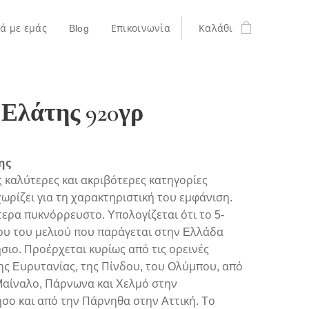
κά με εμάς
Blog
Επικοινωνία
Καλάθι
 Ελάτης 920γρ
ης
ς καλύτερες και ακριβότερες κατηγορίες
χωρίζει για τη χαρακτηριστική του εμφάνιση.
ίτερα πυκνόρρευστο. Yπολογίζεται ότι το 5-
ου του μελιού που παράγεται στην Eλλάδα
ήσιο. Προέρχεται κυρίως από τις ορεινές
ης Eυρυτανίας, της Πίνδου, του Oλύμπου, από
Mαίναλο, Πάρνωνα και Xελμό στην
σο και από την Πάρνηθα στην Aττική. Tο