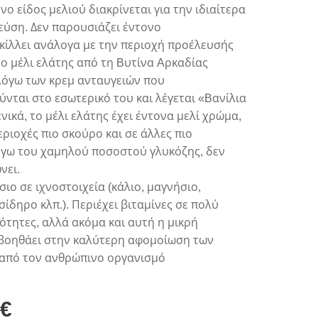
νο είδος μελιού διακρίνεται για την ιδιαίτερα
εύση. Δεν παρουσιάζει έντονο
κίλλει ανάλογα με την περιοχή προέλευσής
 το μέλι ελάτης από τη Bυτίνα Aρκαδίας
λόγω των κρεμ ανταυγειών που
νται στο εσωτερικό του και λέγεται «Bανίλια
ενικά, το μέλι ελάτης έχει έντονα μελί χρώμα,
εριοχές πιο σκούρο και σε άλλες πιο
όγω του χαμηλού ποσοστού γλυκόζης, δεν
νει.
σιο σε ιχνοστοιχεία (κάλιο, μαγνήσιο,
ίδηρο κλπ.). Περιέχει βιταμίνες σε πολύ
ότητες, αλλά ακόμα και αυτή η μικρή
βοηθάει στην καλύτερη αφομοίωση των
από τον ανθρώπινο οργανισμό
€