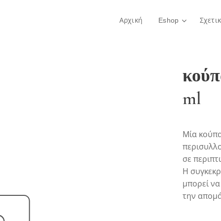
Αρχική
Eshop
Σχετι
κούπ
ml
Μία κούπα
περισυλλο
σε περιπτ
Η συγκεκρ
μπορεί να
την απομά