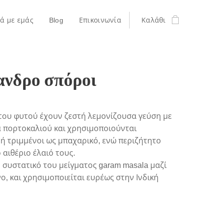
κά με εμάς
Blog
Επικοινωνία
Καλάθι
ανδρο σπόροι
του φυτού έχουν ζεστή λεμονίζουσα γεύση με
α πορτοκαλιού και χρησιμοποιούνται
ή τριμμένοι ως μπαχαρικό, ενώ περιζήτητο
ο αιθέριο έλαιό τους.
ο συστατικό του μείγματος garam masala μαζί
νο, και χρησιμοποιείται ευρέως στην Ινδική