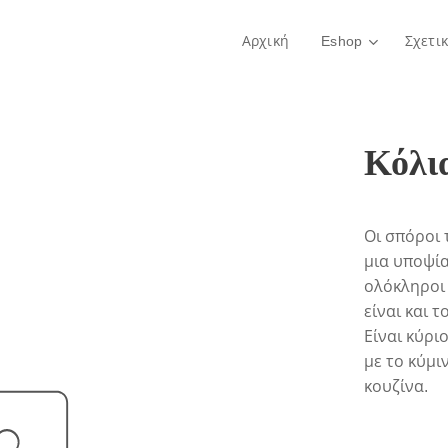
Αρχική
Eshop
Σχετι
Κόλι
Οι σπόροι 
μια υποψί
ολόκληροι 
είναι και τ
Είναι κύρι
με το κύμι
κουζίνα.