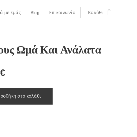
κά με εμάς
Blog
Επικοινωνία
Καλάθι
ους Ωμά Και Ανάλατα
€
οσθήκη στο καλάθι