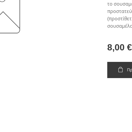
το σουσαμέ
προστατεύ
(προστίθετ
σουσαμέλα
8,00
€
Πρ