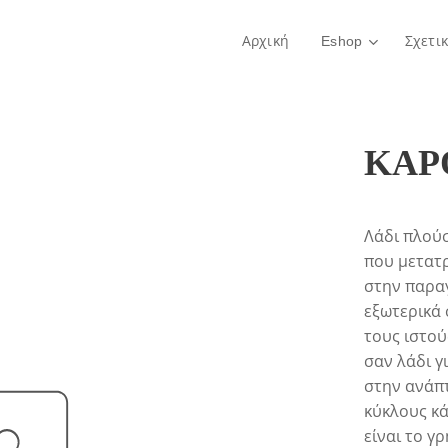
Αρχική
Eshop
Σχετι
ΚΑΡ
Λάδι πλούσ
που μετατρ
στην παρα
εξωτερικά
τους ιστού
σαν λάδι γ
στην ανάπτ
κύκλους κά
είναι το γ