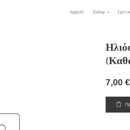
Αρχική
Eshop
Σχετι
Ηλιό
(Καθ
7,00
€
Πρ