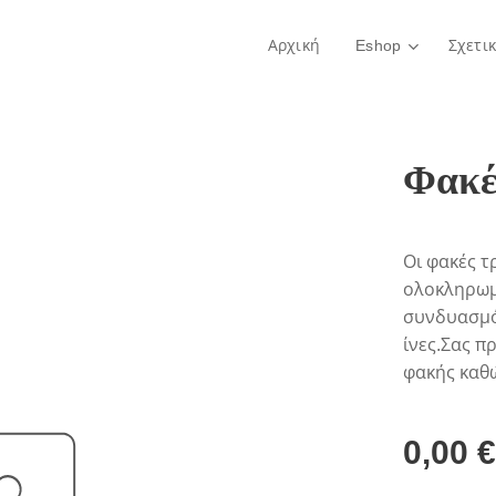
Αρχική
Eshop
Σχετι
Φακέ
Οι φακές τ
ολοκληρωμ
συνδυασμός
ίνες.Σας π
φακής καθώ
0,00
€