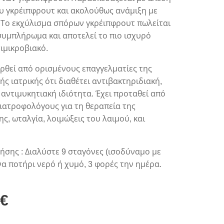
υ γκρέιπφρουτ και ακολούθως ανάμιξη με
 Το εκχύλισμα σπόρων γκρέιπφρουτ πωλείται
υμπλήρωμα και αποτελεί το πιο ισχυρό
ιμικροβιακό.
ρθεί από ορισμένους επαγγελματίες της
ής ιατρικής ότι διαθέτει αντιβακτηριδιακή,
ι αντιμυκητιακή ιδιότητα. Έχει προταθεί από
ιατροφολόγους για τη θεραπεία της
ης, ωταλγία, λοιμώξεις του λαιμού, και
ήσης : Διαλύστε 9 σταγόνες (ισοδύναμο με
ένα ποτήρι νερό ή χυμό, 3 φορές την ημέρα.
€