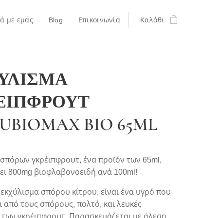
κά με εμάς
Blog
Επικοινωνία
Καλάθι
ΥΛΙΣΜΑ
ΕΙΠΦΡΟΥΤ
UBIOMAX BIO 65ML
σπόρων γκρέιπφρουτ, ένα προϊόν των 65ml,
ει 800mg βιοφλαβονοειδή ανά 100ml!
εκχύλισμα σπόρου κίτρου, είναι ένα υγρό που
 από τους σπόρους, πολτό, και λευκές
 των γκρέιπφρουτ. Παρασκευάζεται με άλεση