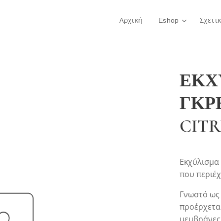
Αρχική
Eshop
Σχετι
ΕΚΧ
ΓΚΡ
CITR
Εκχύλισμα 
που περιέχ
Γνωστό ως 
προέρχεται
μεμβράνες