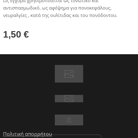
Ως έγχυμα χρησιμοποιείται ως τονωτικό και
αντισπασμωδικό, ως αφέψημα για πονοκεφάλους,
νευραλγίες , κατά της ουλίτιδας και του πονόδοντου.
1,50
€
Πολιτική απορρήτου