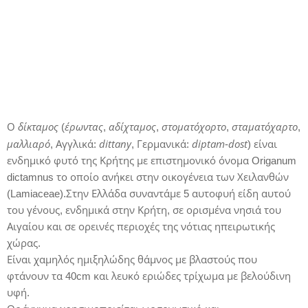
δίκταμος
έρωντας
αδίχταμος
στοματόχορτο
σταματόχαρτο
Ο
(
,
,
,
,
μαλλιαρό
dittany
diptam
dost
, Αγγλικά:
, Γερμανικά:
-
) είναι
ενδημικό φυτό της Κρήτης με επιστημονικό όνομα Origanum
dictamnus το οποίο ανήκει στην οικογένεια των Χειλανθών
(Lamiaceae).Στην Ελλάδα συναντάμε 5 αυτοφυή είδη αυτού
του γένους, ενδημικά στην Κρήτη, σε ορισμένα νησιά του
Αιγαίου και σε ορεινές περιοχές της νότιας ηπειρωτικής
χώρας.
Είναι χαμηλός ημιξηλώδης θάμνος με βλαστούς που
φτάνουν τα 40cm και λευκό εριώδες τρίχωμα με βελούδινη
υφή.