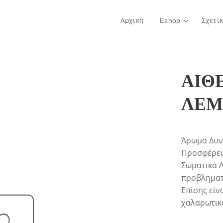
Αρχική
Eshop
Σχετι
ΑΙΘ
ΛΕΜ
Άρωμα Δυνα
Προσφέρει 
Σωματικά Α
προβληματι
Επίσης είν
χαλαρωτικό