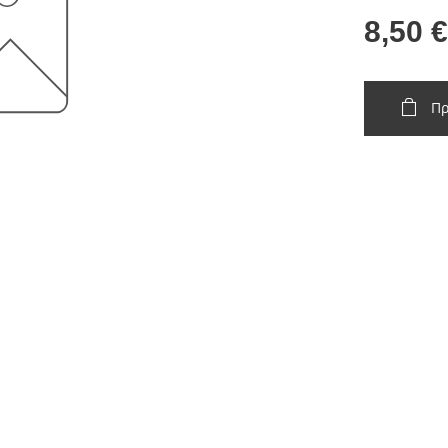
8,50
€
Πρ