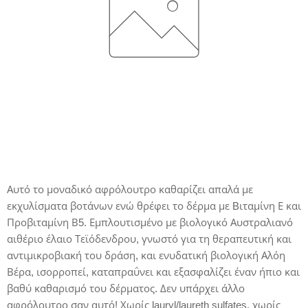
Αυτό το μοναδικό αφρόλουτρο καθαρίζει απαλά με
εκχυλίσματα βοτάνων ενώ θρέφει το δέρμα με Bιταμίνη Ε και
Προβιταμίνη Β5. Εμπλουτισμένο με βιολογικό Αυστραλιανό
αιθέριο έλαιο Τεϊόδενδρου, γνωστό για τη θεραπευτική και
αντιμικροβιακή του δράση, και ενυδατική βιολογική Αλόη
Βέρα, ισορροπεί, καταπραΰνει και εξασφαλίζει έναν ήπιο και
βαθύ καθαρισμό του δέρματος. Δεν υπάρχει άλλο
αφρόλουτρο σαν αυτό! Χωρίς lauryl/laureth sulfates, χωρίς